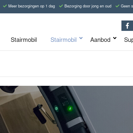
Meer bezorgingen op 1 dag
Bezorging door jong en oud
Geen s
Stairmobil
Stairmobil
Aanbod
Su