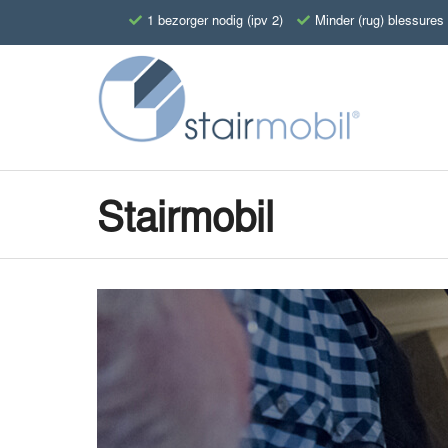
1 bezorger nodig (ipv 2)
Minder (rug) blessures
Stairmobil