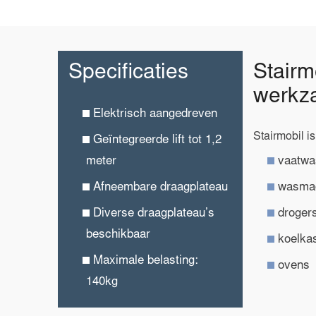
Specificaties
Stairm
werkz
Elektrisch aangedreven
Stairmobil is
Geïntegreerde lift tot 1,2
meter
vaatwa
Afneembare draagplateau
wasma
Diverse draagplateau’s
droger
beschikbaar
koelka
Maximale belasting:
ovens
140kg