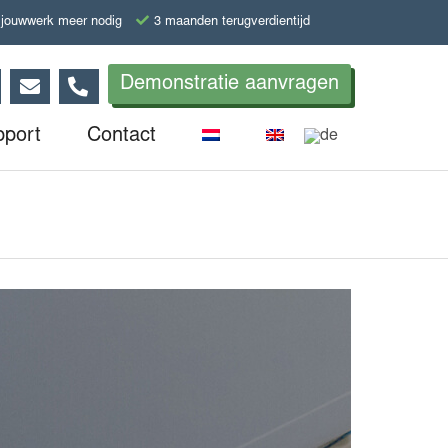
jouwwerk meer nodig
3 maanden terugverdientijd
Demonstratie aanvragen
pport
Contact