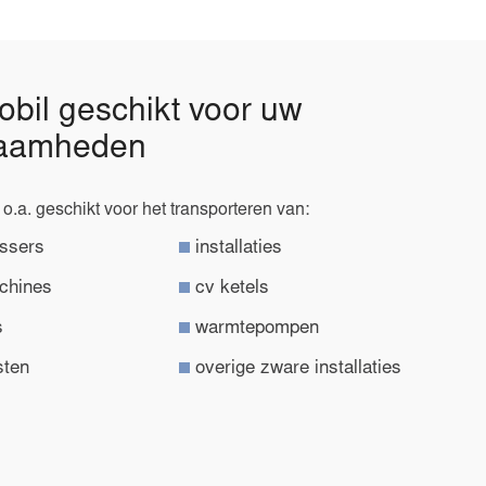
obil geschikt voor uw
aamheden
 o.a. geschikt voor het transporteren van:
ssers
installaties
chines
cv ketels
s
warmtepompen
sten
overige zware installaties